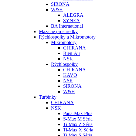
SIRONA
W&H
ALEGRA
SYNEA
BA International
Mazacie prostriedky
Rýchlospojky a Mikromotory
Mikromotory
CHIRANA
Bien-Air
NSK
Rýchlospojky
CHIRANA
KAVO
NSK
SIRONA
W&H
Turbínky
CHIRANA
NSK
Pana-Max Plus
S-Max M Séria
Ti-Max Z Séria
Ti-Max X Séria
Ti-Max S Séria