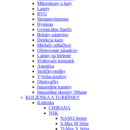
Mikroskopy a lupy
Lasery
RVG
Stomatochirurgia
Hygiena
Germicídne žiariče
Brúsky nástrojov
Detekcia kazu
Miešače odtlačkov
Ošetrovanie násadcov
Lampy na bielenie
Sťahovače koruniek
Anestéza
Stoličky/stolíky
Výroba nosičov
Ohrievačky
Intraorálne kamery
Intraorálne skenery 3Shape
KOLIENKA A TURBÍNKY
Kolienka
CHIRANA
NSK
NANO-Series
S-Max M Séria
Ti-Max X Séria