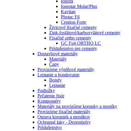
Ionofil
Ionostar Molar/Plus
Kavitan
Photac Fil
Cention Forte
Živicové fixačné cementy
Zink-fosfátové/karboxylátové cementy
Fixačné ortho cementy
GC Fuji ORTHO LC
Príslušenstvo pre cementy
Dostavbové materiály
Materiály
Čapy
Provizórne výplňové materiály
Leptanie a bondovanie
Bondy
Leptanie
Podložky
Pečatenie fisúr
Kompoméry
Materiály na provizórne korunky a mostíky
Provizórne fixačné materiály
Oprava koruniek a mostíkov
Ochranné laky - Dezentizéry
Príslušenstvo