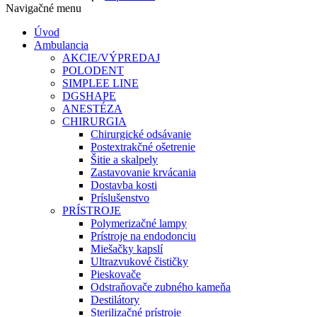
Navigačné menu
Úvod
Ambulancia
AKCIE/VÝPREDAJ
POLODENT
SIMPLEE LINE
DGSHAPE
ANESTÉZA
CHIRURGIA
Chirurgické odsávanie
Postextrakčné ošetrenie
Šitie a skalpely
Zastavovanie krvácania
Dostavba kosti
Príslušenstvo
PRÍSTROJE
Polymerizačné lampy
Prístroje na endodonciu
Miešačky kapslí
Ultrazvukové čističky
Pieskovače
Odstraňovače zubného kameňa
Destilátory
Sterilizačné prístroje