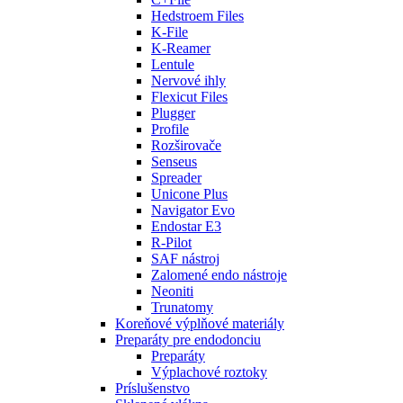
Hedstroem Files
K-File
K-Reamer
Lentule
Nervové ihly
Flexicut Files
Plugger
Profile
Rozširovače
Senseus
Spreader
Unicone Plus
Navigator Evo
Endostar E3
R-Pilot
SAF nástroj
Zalomené endo nástroje
Neoniti
Trunatomy
Koreňové výplňové materiály
Preparáty pre endodonciu
Preparáty
Výplachové roztoky
Príslušenstvo