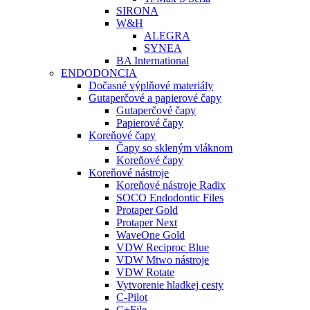
SIRONA
W&H
ALEGRA
SYNEA
BA International
ENDODONCIA
Dočasné výplňové materiály
Gutaperčové a papierové čapy
Gutaperčové čapy
Papierové čapy
Koreňové čapy
Čapy so skleným vláknom
Koreňové čapy
Koreňové nástroje
Koreňové nástroje Radix
SOCO Endodontic Files
Protaper Gold
Protaper Next
WaveOne Gold
VDW Reciproc Blue
VDW Mtwo nástroje
VDW Rotate
Vytvorenie hladkej cesty
C-Pilot
C+File