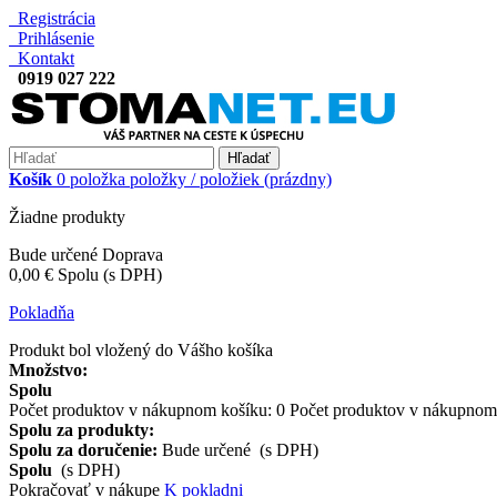
Registrácia
Prihlásenie
Kontakt
0919 027 222
Hľadať
Košík
0
položka
položky / položiek
(prázdny)
Žiadne produkty
Bude určené
Doprava
0,00 €
Spolu (s DPH)
Pokladňa
Produkt bol vložený do Vášho košíka
Množstvo:
Spolu
Počet produktov v nákupnom košíku:
0
Počet produktov v nákupnom 
Spolu za produkty:
Spolu za doručenie:
Bude určené (s DPH)
Spolu
(s DPH)
Pokračovať v nákupe
K pokladni