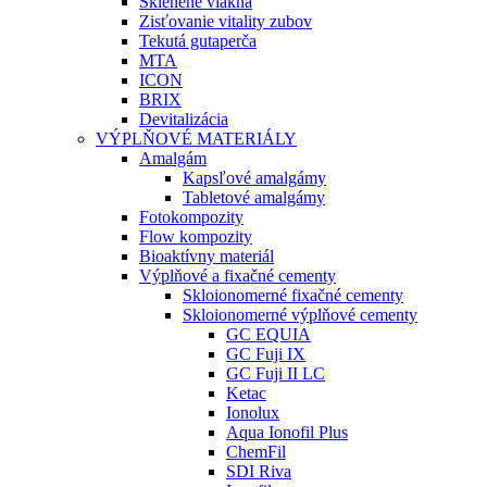
Sklenené vlákna
Zisťovanie vitality zubov
Tekutá gutaperča
MTA
ICON
BRIX
Devitalizácia
VÝPLŇOVÉ MATERIÁLY
Amalgám
Kapsľové amalgámy
Tabletové amalgámy
Fotokompozity
Flow kompozity
Bioaktívny materiál
Výplňové a fixačné cementy
Skloionomerné fixačné cementy
Skloionomerné výplňové cementy
GC EQUIA
GC Fuji IX
GC Fuji II LC
Ketac
Ionolux
Aqua Ionofil Plus
ChemFil
SDI Riva