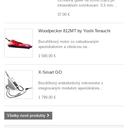
Ochranný golier na štítnu žľazu pri
intraorálnom snímkovaní. 0,5 mm....
37,00 €
Woodpecker 812MT by Yoshi Terauchi
Bezuhlíkový motor so zabudovaným
apexlokátorom a vibráciou na...
1 590,00 €
X-Smart GO
Bezdrôtový endodontický mikromotor s
integrovaným modulom apexlokátora...
1 799,00 €
Všetky nové produkty