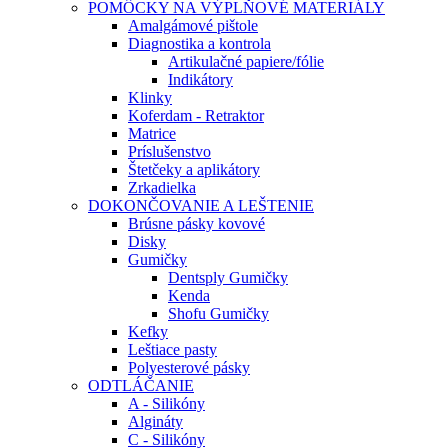
POMÔCKY NA VÝPLŇOVÉ MATERIÁLY
Amalgámové pištole
Diagnostika a kontrola
Artikulačné papiere/fólie
Indikátory
Klinky
Koferdam - Retraktor
Matrice
Príslušenstvo
Štetčeky a aplikátory
Zrkadielka
DOKONČOVANIE A LEŠTENIE
Brúsne pásky kovové
Disky
Gumičky
Dentsply Gumičky
Kenda
Shofu Gumičky
Kefky
Leštiace pasty
Polyesterové pásky
ODTLÁČANIE
A - Silikóny
Algináty
C - Silikóny