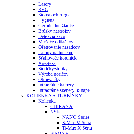
Lasery
RVG
Stomatochirurgia
Hygiena
Germicídne žiariče
Brúsky nástrojov
Detekcia kazu
Miešače odtlačkov
Ošetrovanie násadcov
Lampy na bielenie
Sťahovače koruniek
Anestéza
Stoličky/stolíky
Výroba nosičov
Ohrievačky
Intraorálne kamery
Intraorálne skenery 3Shape
KOLIENKA A TURBÍNKY
Kolienka
CHIRANA
NSK
NANO-Series
S-Max M Séria
Ti-Max X Séria
SIRONA