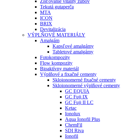
Zisťovanie vitality zubov
Tekutá gutaperča
MTA
ICON
BRIX
Devitalizácia
VÝPLŇOVÉ MATERIÁLY
Amalgám
Kapsľové amalgámy
Tabletové amalgámy
Fotokompozity
Flow kompozity
Bioaktívny materiál
Výplňové a fixačné cementy
Skloionomerné fixačné cementy
Skloionomerné výplňové cementy
GC EQUIA
GC Fuji IX
GC Fuji II LC
Ketac
Ionolux
Aqua Ionofil Plus
ChemFil
SDI Riva
Ionofil