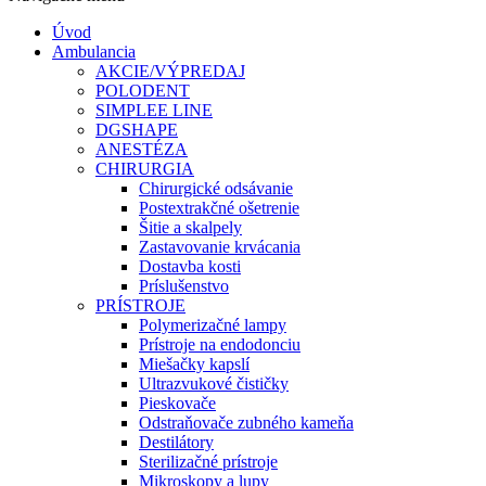
Úvod
Ambulancia
AKCIE/VÝPREDAJ
POLODENT
SIMPLEE LINE
DGSHAPE
ANESTÉZA
CHIRURGIA
Chirurgické odsávanie
Postextrakčné ošetrenie
Šitie a skalpely
Zastavovanie krvácania
Dostavba kosti
Príslušenstvo
PRÍSTROJE
Polymerizačné lampy
Prístroje na endodonciu
Miešačky kapslí
Ultrazvukové čističky
Pieskovače
Odstraňovače zubného kameňa
Destilátory
Sterilizačné prístroje
Mikroskopy a lupy