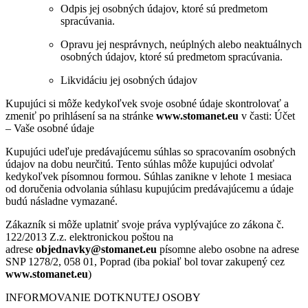
Odpis jej osobných údajov, ktoré sú predmetom
spracúvania.
Opravu jej nesprávnych, neúplných alebo neaktuálnych
osobných údajov, ktoré sú predmetom spracúvania.
Likvidáciu jej osobných údajov
Kupujúci si môže kedykoľvek svoje osobné údaje skontrolovať a
zmeniť po prihlásení sa na stránke
www.stomanet.eu
v časti: Účet
– Vaše osobné údaje
Kupujúci udeľuje predávajúcemu súhlas so spracovaním osobných
údajov na dobu neurčitú. Tento súhlas môže kupujúci odvolať
kedykoľvek písomnou formou. Súhlas zanikne v lehote 1 mesiaca
od doručenia odvolania súhlasu kupujúcim predávajúcemu a údaje
budú násladne vymazané.
Zákazník si môže uplatniť svoje práva vyplývajúce zo zákona č.
122/2013 Z.z. elektronickou poštou na
adrese
objednavky@stomanet.eu
písomne alebo osobne na adrese
SNP 1278/2, 058 01, Poprad (iba pokiaľ bol tovar zakupený cez
www.stomanet.eu
)
INFORMOVANIE DOTKNUTEJ OSOBY