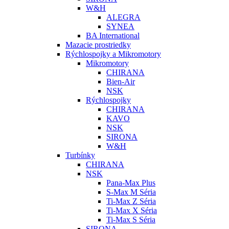
W&H
ALEGRA
SYNEA
BA International
Mazacie prostriedky
Rýchlospojky a Mikromotory
Mikromotory
CHIRANA
Bien-Air
NSK
Rýchlospojky
CHIRANA
KAVO
NSK
SIRONA
W&H
Turbínky
CHIRANA
NSK
Pana-Max Plus
S-Max M Séria
Ti-Max Z Séria
Ti-Max X Séria
Ti-Max S Séria
SIRONA