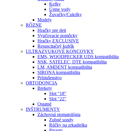
Kefky
Ústne vody
Žuvačky/Cukríky
Modely
RÔZNE
Hračky pre deti
Vyučovacie pomôcky
Hračky EXCLUSIVE
Resuscitačný kufrík
ULTRAZVUKOVÉ KONCOVKY
EMS, WOODPECKER UDS kompatibilita
NSK, SATELEC, DTE kompatibilita
LM, AMDENT kompatibilita
SIRONA kompatibilita
Príslušenstvo
ORTODONCIA
Brekety
Slot "18"
Slot "22"
Ostatné
INŠTRUMENTY
Záchovná stomatológia
Zubné sondy
Rúčky na zrkadielka
Pinzety