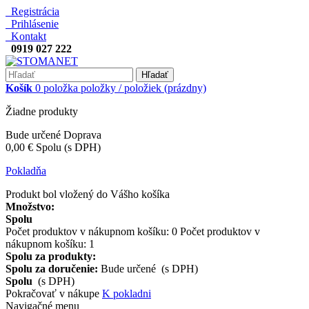
Registrácia
Prihlásenie
Kontakt
0919 027 222
Hľadať
Košík
0
položka
položky / položiek
(prázdny)
Žiadne produkty
Bude určené
Doprava
0,00 €
Spolu (s DPH)
Pokladňa
Produkt bol vložený do Vášho košíka
Množstvo:
Spolu
Počet produktov v nákupnom košíku:
0
Počet produktov v
nákupnom košíku: 1
Spolu za produkty:
Spolu za doručenie:
Bude určené (s DPH)
Spolu
(s DPH)
Pokračovať v nákupe
K pokladni
Navigačné menu