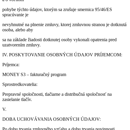
pohybe týchto údajov, ktorým sa zrušuje smernica 95/46/ES
spracúvanie je
nevyhnutné na plnenie zmluvy, ktorej zmluvnou stranou je dotknutá
osoba, alebo aby
sa na základe žiadosti dotknutej osoby vykonali opatrenia pred
uzatvorením zmluvy.
IV. POSKYTOVANIE OSOBNÝCH ÚDAJOV PRÍJEMCOM:
Príjemca:
MONEY S3 – fakturačný program
Sprostredkovatelia:
Prepravné spoločnosti, tlačiarne a distribučná spoločnosť na
zasielanie tlačív.
V.
DOBA UCHOVÁVANIA OSOBNÝCH ÚDAJOV:
Po dobu trvania zmluvného vzťahu a dobu trvania povinnosti