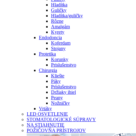
Hladítka
Guličky
Hladítka/guličky
Rôzne
Amalgám
Kyrety
Endodoncia
Koferdam
Stojany
Protetika
Korunky
Prislušenstvo
Chirurgia
Kliešte
Páky
Príslušenstvo
Držiaky ihiel
Peany
Nožničky
Vrtáky
LED OSVETLENIE
STOMATOLOGICKÉ SÚPRAVY
NA STIAHNUTIE
POŽIČOVŇA PRÍSTROJOV