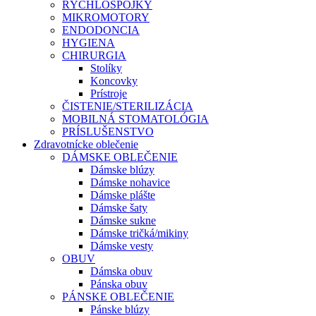
RÝCHLOSPOJKY
MIKROMOTORY
ENDODONCIA
HYGIENA
CHIRURGIA
Stolíky
Koncovky
Prístroje
ČISTENIE/STERILIZÁCIA
MOBILNÁ STOMATOLÓGIA
PRÍSLUŠENSTVO
Zdravotnícke oblečenie
DÁMSKE OBLEČENIE
Dámske blúzy
Dámske nohavice
Dámske plášte
Dámske šaty
Dámske sukne
Dámske tričká/mikiny
Dámske vesty
OBUV
Dámska obuv
Pánska obuv
PÁNSKE OBLEČENIE
Pánske blúzy