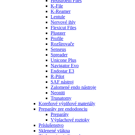
Hedstroem Files
K-File
K-Reamer
Lentule
Nervové ihly
Flexicut Files
Plugger
Profile
Rozširovače
Senseus
Spreader
Unicone Plus
Navigator Evo
Endostar E3
R-Pilot
SAF nástroj
Zalomené endo nástroje
Neoniti
Trunatomy
Koreňové výplňové materiály
Preparáty pre endodonciu
Preparáty
Výplachové roztoky
Príslušenstvo
Sklenené vlákna