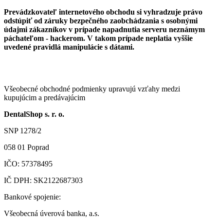
Prevádzkovateľ internetového obchodu si vyhradzuje právo
odstúpiť od záruky bezpečného zaobchádzania s osobnými
údajmi zákazníkov v prípade napadnutia serveru neznámym
páchateľom - hackerom. V takom prípade neplatia vyššie
uvedené pravidlá manipulácie s dátami.
Všeobecné obchodné podmienky upravujú vzťahy medzi
kupujúcim a predávajúcim
DentalShop s. r. o.
SNP 1278/2
058 01 Poprad
IČO: 57378495
IČ DPH: SK2122687303
Bankové spojenie:
Všeobecná úverová banka, a.s.