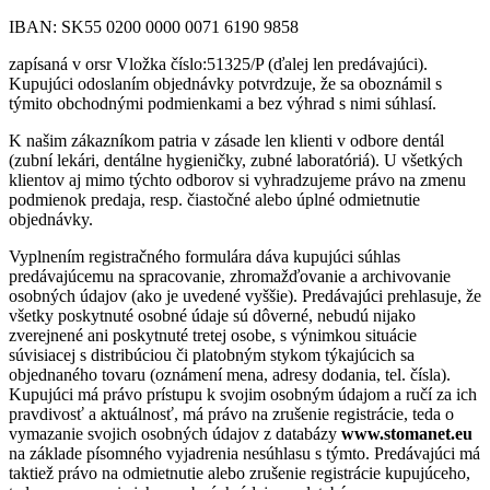
IBAN: SK55 0200 0000 0071 6190 9858
zapísaná v orsr
Vložka číslo:
51325/P
(ďalej len predávajúci).
Kupujúci odoslaním objednávky potvrdzuje, že sa oboznámil s
týmito obchodnými podmienkami a bez výhrad s nimi súhlasí.
K našim zákazníkom patria v zásade len klienti v odbore dentál
(zubní lekári, dentálne hygieničky, zubné laboratóriá). U všetkých
klientov aj mimo týchto odborov si vyhradzujeme právo na zmenu
podmienok predaja, resp. čiastočné alebo úplné odmietnutie
objednávky.
Vyplnením registračného formulára dáva kupujúci súhlas
predávajúcemu na spracovanie, zhromažďovanie a archivovanie
osobných údajov (ako je uvedené vyššie). Predávajúci prehlasuje, že
všetky poskytnuté osobné údaje sú dôverné, nebudú nijako
zverejnené ani poskytnuté tretej osobe, s výnimkou situácie
súvisiacej s distribúciou či platobným stykom týkajúcich sa
objednaného tovaru (oznámení mena, adresy dodania, tel. čísla).
Kupujúci má právo prístupu k svojim osobným údajom a ručí za ich
pravdivosť a aktuálnosť, má právo na zrušenie registrácie, teda o
vymazanie svojich osobných údajov z databázy
www.stomanet.eu
na základe písomného vyjadrenia nesúhlasu s týmto. Predávajúci má
taktiež právo na odmietnutie alebo zrušenie registrácie kupujúceho,