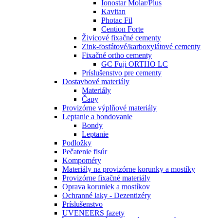
Ionostar Molar/Plus
Kavitan
Photac Fil
Cention Forte
Živicové fixačné cementy
Zink-fosfátové/karboxylátové cementy
Fixačné ortho cementy
GC Fuji ORTHO LC
Príslušenstvo pre cementy
Dostavbové materiály
Materiály
Čapy
Provizórne výplňové materiály
Leptanie a bondovanie
Bondy
Leptanie
Podložky
Pečatenie fisúr
Kompoméry
Materiály na provizórne korunky a mostíky
Provizórne fixačné materiály
Oprava koruniek a mostíkov
Ochranné laky - Dezentizéry
Príslušenstvo
UVENEERS fazety