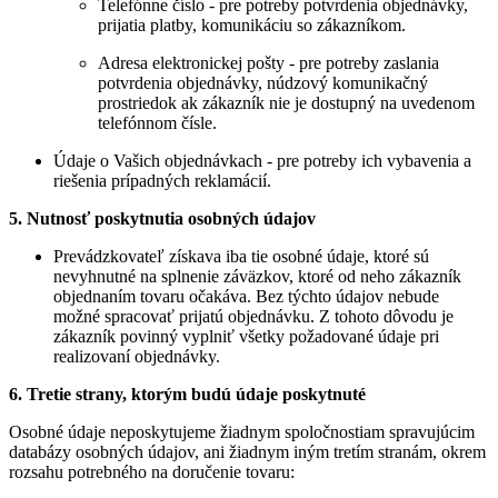
Telefónne číslo - pre potreby potvrdenia objednávky,
prijatia platby, komunikáciu so zákazníkom.
Adresa elektronickej pošty - pre potreby zaslania
potvrdenia objednávky, núdzový komunikačný
prostriedok ak zákazník nie je dostupný na uvedenom
telefónnom čísle.
Údaje o Vašich objednávkach - pre potreby ich vybavenia a
riešenia prípadných reklamácií.
5. Nutnosť poskytnutia osobných údajov
Prevádzkovateľ získava iba tie osobné údaje, ktoré sú
nevyhnutné na splnenie záväzkov, ktoré od neho zákazník
objednaním tovaru očakáva. Bez týchto údajov nebude
možné spracovať prijatú objednávku. Z tohoto dôvodu je
zákazník povinný vyplniť všetky požadované údaje pri
realizovaní objednávky.
6. Tretie strany, ktorým budú údaje poskytnuté
Osobné údaje neposkytujeme žiadnym spoločnostiam spravujúcim
databázy osobných údajov, ani žiadnym iným tretím stranám, okrem
rozsahu potrebného na doručenie tovaru: