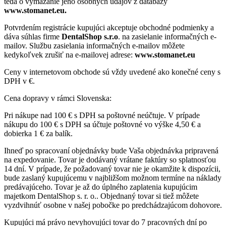
teda o vymazanie jeho osobných údajov z databázy
www.stomanet.eu.
Potvrdením registrácie kupujúci akceptuje obchodné podmienky a
dáva súhlas firme
DentalShop s.r.o
. na zasielanie informačných e-
mailov. Službu zasielania informačných e-mailov môžete
kedykoľvek zrušiť na e-mailovej adrese:
www.stomanet.eu
Ceny v internetovom obchode sú vždy uvedené ako konečné ceny s
DPH v €.
Cena dopravy v rámci Slovenska:
Pri nákupe nad 100 € s DPH sa poštovné neúčtuje. V prípade
nákupu do 100 € s DPH sa účtuje poštovné vo výške 4,50 € a
dobierka 1 € za balík.
Ihneď po spracovaní objednávky bude Vaša objednávka pripravená
na expedovanie. Tovar je dodávaný vrátane faktúry so splatnosťou
14 dní. V prípade, že požadovaný tovar nie je okamžite k dispozícii,
bude zaslaný kupujúcemu v najbližšom možnom termíne na náklady
predávajúceho. Tovar je až do úplného zaplatenia kupujúcim
majetkom DentalShop s. r. o.. Objednaný tovar si tiež môžete
vyzdvihnúť osobne v našej pobočke po predchádzajúcom dohovore.
Kupujúci má právo nevyhovujúci tovar do 7 pracovných dní po