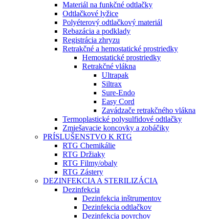
Materiál na funkčné odtlačky
Odtlačkové lyžice
Polyéterový odtlačkový materiál
Rebazácia a podklady
Registrácia zhryzu
Retrakčné a hemostatické prostriedky
Hemostatické prostriedky
Retrakčné vlákna
Ultrapak
Siltrax
Sure-Endo
Easy Cord
Zavádzače retrakčného vlákna
Termoplastické polysulfidové odtlačky
Zmiešavacie koncovky a zobáčiky
PRÍSLUŠENSTVO K RTG
RTG Chemikálie
RTG Držiaky
RTG Filmy/obaly
RTG Zástery
DEZINFEKCIA A STERILIZÁCIA
Dezinfekcia
Dezinfekcia inštrumentov
Dezinfekcia odtlačkov
Dezinfekcia povrchov