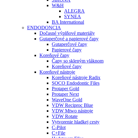
W&H
ALEGRA
SYNEA
BA International
ENDODONCIA
Dočasné výplňové materiály
Gutaperčové a papierové čapy
Gutaperčové čapy
Papierové čapy
Koreňové čapy
Čapy so skleným vláknom
Koreňové čapy
Koreňové nástroje
Koreňové nástroje Radix
SOCO Endodontic Files
Protaper Gold
Protaper Next
WaveOne Gold
VDW Reciproc Blue
VDW Mtwo nástroje
VDW Rotate
Vytvorenie hladkej cesty
C-Pilot
C+File