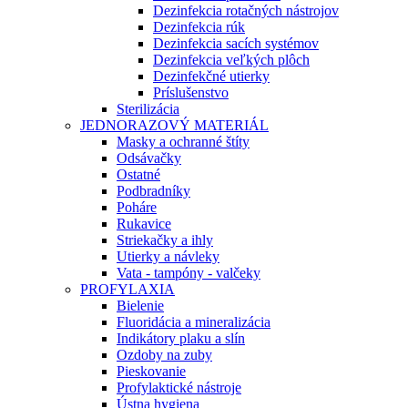
Dezinfekcia rotačných nástrojov
Dezinfekcia rúk
Dezinfekcia sacích systémov
Dezinfekcia veľkých plôch
Dezinfekčné utierky
Príslušenstvo
Sterilizácia
JEDNORAZOVÝ MATERIÁL
Masky a ochranné štíty
Odsávačky
Ostatné
Podbradníky
Poháre
Rukavice
Striekačky a ihly
Utierky a návleky
Vata - tampóny - valčeky
PROFYLAXIA
Bielenie
Fluoridácia a mineralizácia
Indikátory plaku a slín
Ozdoby na zuby
Pieskovanie
Profylaktické nástroje
Ústna hygiena