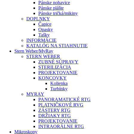
Pánske nohavice
Pánske plášte
Pánske tričká/mikiny
DOPLNKY
Čapice
Opasky
Tašky
INFORMÁCIE
KATALÓG NA STIAHNUTIE
Stern Weber/MyRay
STERN WEBER
ZUBNÉ SÚPRAVY
STERILIZÁCIA
PROJEKTOVANIE
KONCOVKY
Kolienka
Turbínky
MYRAY
PANORAMATICKÉ RTG
PLATNIČKOVÉ RVG
ZÁSTERY RTG
DRŽIAKY RTG
PROJEKTOVANIE
INTRAORÁLNE RTG
Mikroskopy