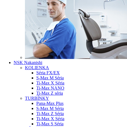
NSK Nakanishi
KOLIENKA
Séria FX/EX
S-Max M Séria
Ti-Max X Séria
Ti-Max NANO
Ti-Max Z séria
TURBÍNKY
Pana-Max Plus
S-Max M Séria
Ti-Max Z Séria
Ti-Max X Séria
Ti-Max S Séria